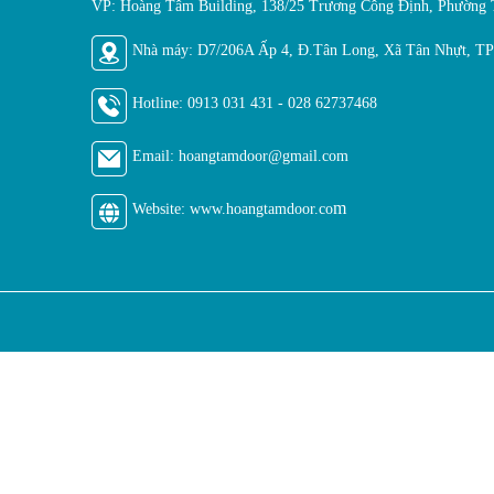
VP: Hoàng Tâm Building, 138/25 Trương Công Định, Phường
Nhà máy: D7/206A Ấp 4, Đ.Tân Long, Xã Tân Nhựt, 
Hotline:
0913 031 431 - 028 62737468
Email: hoangtamdoor@gmail.
com
m
Website: www.hoangtamdoor.co